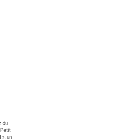
z du
Petit
 », un