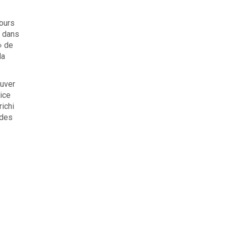
jours
x dans
» de
la
ouver
rice
richi
 des