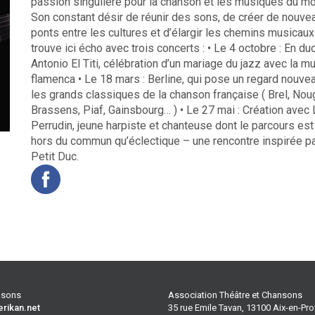
passion singulière pour la chanson et les musiques du m
Son constant désir de réunir des sons, de créer de nouve
ponts entre les cultures et d’élargir les chemins musicaux
trouve ici écho avec trois concerts : • Le 4 octobre : En du
Antonio El Titi, célébration d’un mariage du jazz avec la m
flamenca • Le 18 mars : Berline, qui pose un regard nouve
les grands classiques de la chanson française ( Brel, Nou
Brassens, Piaf, Gainsbourg… ) • Le 27 mai : Création avec 
Perrudin, jeune harpiste et chanteuse dont le parcours est
hors du commun qu’éclectique – une rencontre inspirée p
Petit Duc.
ansons
Association Théâtre et Chansons
erikan.net
35 rue Emile Tavan, 13100 Aix-en-Pr