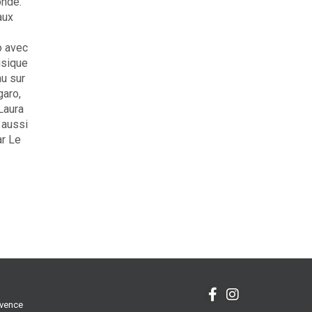
onde.
aux
o avec
usique
au sur
garo,
Laura
 aussi
ar Le
ovence