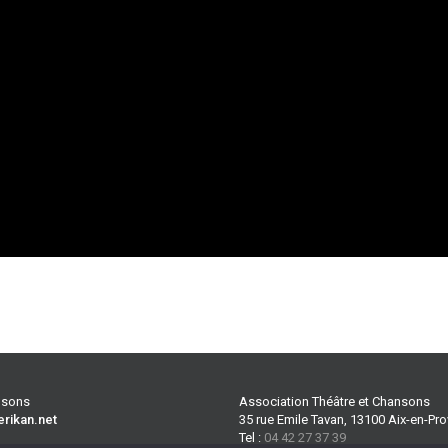
ansons
Association Théâtre et Chansons
erikan.net
35 rue Emile Tavan, 13100 Aix-en-Pr
Tel :
04 42 27 37 39