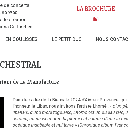
le de concerts
LA BROCHURE
îne Web
u de création
ions Culturelles
EN COULISSES
LE PETIT DUC
NOUS CONTA
RCHESTRAL
orium de La Manufacture
Dans le cadre de la Biennale 2024 d’Aix-en-Provence, qui
l’honneur le Liban, nous invitons l’artiste Lhomé :
« d’un pè
libanais, d’une mère togolaise, Lhomé est un oiseau rare, 
conteur, un passeur dont la plume est animée d’une frénés
poétique insatiable et militante » (Chronique album Franc