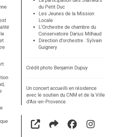
La participation des Slameurs
onne
du Petit Duc
Les Jeunes de la Mission
est
Locale
alité
L'Orchestre de chambre du
 le
Conservatoire Darius Milhaud
et
Direction d'orchestre : Sylvain
tre
Guignery
rt
Crédit photo Benjamin Dupuy
tion
ud,
Un concert accueilli en résidence
e
avec le soutien du CNM et de la Ville
d'Aix-en-Provence.
de
ique