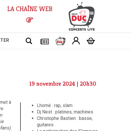
LA CHAÎNE WEB
Chercher
CTER
19 novembre 2024 | 20h30
 met à
Lhomé : rap, slam
re
Dj Nest : platines, machines
un
Christophe Bastien : basse,
ie
guitares
ofans)
.