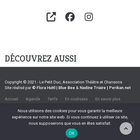
DÉCOUVREZ AUSSI
Copyright © 2021 - Le Petit Duc, Association Théâtre et Chansons
Site réalisé par
© Flora Huttl | Blue Bee
&
Nadine Triaire | Perikan.net
Accueil
Agenda
Tarifs
En coulisses
En savoir plus
CGV
Association Théâtre et Chansons
Nous utilisons des cookies pour vous garantir la meilleure
35 rue Emile Tavan, 13100 Aix-en-Provence
expérience sur notre site web. Si vous continuez à utiliser ce site,
Tel :
04 42 27 37 39
nous supposerons que vous en êtes satisfait.
Port :
06 70 32 90 69
OK