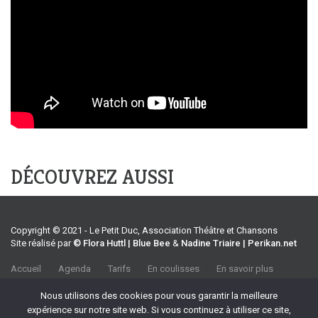
DÉCOUVREZ AUSSI
Copyright © 2021 - Le Petit Duc, Association Théâtre et Chansons
Site réalisé par
© Flora Huttl | Blue Bee
&
Nadine Triaire | Perikan.net
Accueil
Agenda
Tarifs
En coulisses
En savoir plus
CGV
Association Théâtre et Chansons
Nous utilisons des cookies pour vous garantir la meilleure
35 rue Emile Tavan, 13100 Aix-en-Provence
expérience sur notre site web. Si vous continuez à utiliser ce site,