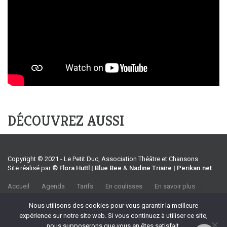
DÉCOUVREZ AUSSI
Copyright © 2021 - Le Petit Duc, Association Théâtre et Chansons
Site réalisé par
© Flora Huttl | Blue Bee
&
Nadine Triaire | Perikan.net
Accueil
Agenda
Tarifs
En coulisses
En savoir plus
CGV
Association Théâtre et Chansons
Nous utilisons des cookies pour vous garantir la meilleure
35 rue Emile Tavan, 13100 Aix-en-Provence
expérience sur notre site web. Si vous continuez à utiliser ce site,
Tel :
04 42 27 37 39
nous supposerons que vous en êtes satisfait.