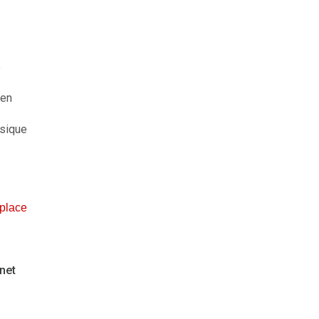
e
ien
usique
 place
net