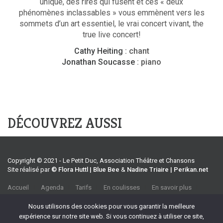
unique, des rires qui fusent et ces « deux
phénomènes inclassables » vous emmènent vers les
sommets d’un art essentiel, le vrai concert vivant, the
true live concert!
Cathy Heiting
: chant
Jonathan Soucasse
: piano
DÉCOUVREZ AUSSI
Copyright © 2021 - Le Petit Duc, Association Théâtre et Chansons
Site réalisé par
© Flora Huttl | Blue Bee
&
Nadine Triaire | Perikan.net
Accueil
Agenda
Tarifs
En coulisses
En savoir plus
CGV
Association Théâtre et Chansons
Nous utilisons des cookies pour vous garantir la meilleure
35 rue Emile Tavan, 13100 Aix-en-Provence
expérience sur notre site web. Si vous continuez à utiliser ce site,