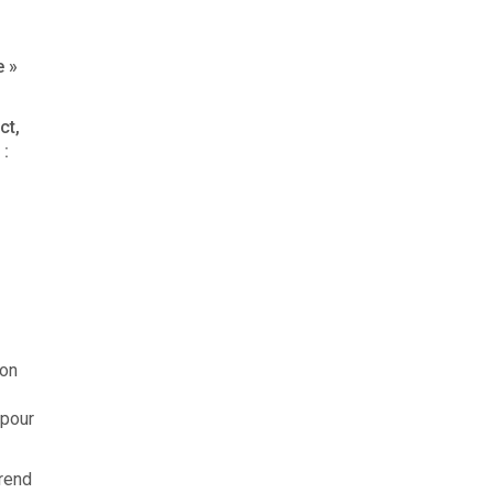
e »
ct,
 :
son
 pour
rend