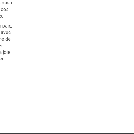
le mien
 ces
s.
n paix,
r avec
me de
a
a joie
er