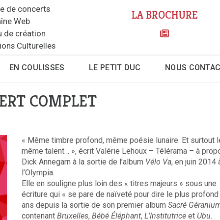
le de concerts
LA BROCHURE
îne Web
u de création
ions Culturelles
EN COULISSES
LE PETIT DUC
NOUS CONTA
CERT COMPLET
« Même timbre profond, même poésie lunaire. Et surtout l
même talent… », écrit Valérie Lehoux – Télérama – à prop
Dick Annegarn à la sortie de l’album
Vélo Va
, en juin 2014 
l’Olympia.
Elle en souligne plus loin des « titres majeurs » sous une
écriture qui « se pare de naïveté pour dire le plus profond
ans depuis la sortie de son premier album
Sacré Géraniu
contenant
Bruxelles
,
Bébé Éléphant
,
L’Institutrice
et
Ubu
.