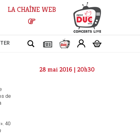
LA CHAÎNE WEB
Chercher
CTER
28 mai 2016 | 20h30
e
os de
à
 ». 40
m