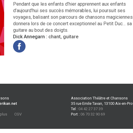
Pendant que les enfants d’hier apprennent aux enfants
d’aujourd’hui ses succès mémorables, lui poursuit ses
voyages, balisant son parcours de chansons magiciennes 
donnera lors de ce concert exceptionnel au Petit Duc… sa
guitare au bout des doigts.
Dick Annegarn
: chant, guitare
ansons
Association Théâtre et Chansons
erikan.net
35 rue Emile Tavan, 13100 Aix-en-Pr
Tel :
04 42 27 37 39
 plus
CGV
Port :
06 70 32 90 69