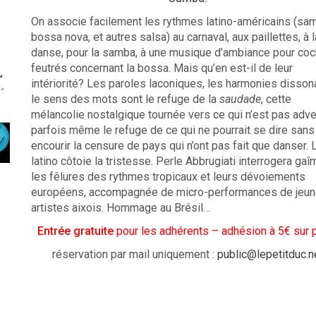
On associe facilement les rythmes latino-américains (sa
bossa nova, et autres salsa) au carnaval, aux paillettes, à l
danse, pour la samba, à une musique d’ambiance pour coc
feutrés concernant la bossa. Mais qu’en est-il de leur
intériorité? Les paroles laconiques, les harmonies disson
le sens des mots sont le refuge de la
saudade
, cette
mélancolie nostalgique tournée vers ce qui n’est pas adve
parfois même le refuge de ce qui ne pourrait se dire sans
encourir la censure de pays qui n’ont pas fait que danser. L
latino côtoie la tristesse. Perle Abbrugiati interrogera gaî
les fêlures des rythmes tropicaux et leurs dévoiements
européens, accompagnée de micro-performances de jeu
artistes aixois. Hommage au Brésil…
Entrée gratuite
pour les adhérents – adhésion à 5€ sur 
réservation par mail uniquement :
public@lepetitduc.n