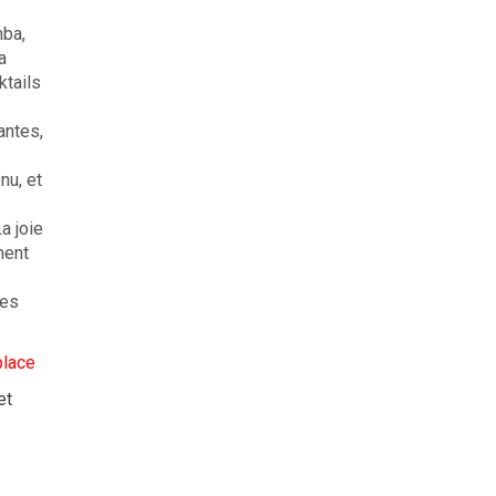
mba,
a
ktails
antes,
nu, et
a joie
ment
nes
place
et