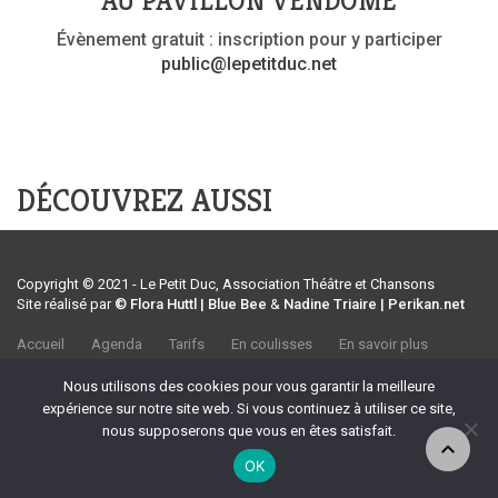
AU PAVILLON VENDÔME
Évènement gratuit : inscription pour y participer
public@lepetitduc.net
DÉCOUVREZ AUSSI
Copyright © 2021 - Le Petit Duc, Association Théâtre et Chansons
Site réalisé par
© Flora Huttl | Blue Bee
&
Nadine Triaire | Perikan.net
Accueil
Agenda
Tarifs
En coulisses
En savoir plus
CGV
Association Théâtre et Chansons
Nous utilisons des cookies pour vous garantir la meilleure
35 rue Emile Tavan, 13100 Aix-en-Provence
expérience sur notre site web. Si vous continuez à utiliser ce site,
Tel :
04 42 27 37 39
nous supposerons que vous en êtes satisfait.
Port :
06 70 32 90 69
OK