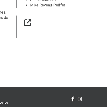
Mike Reveau-Peiffer
,
mes,
es de
ovence