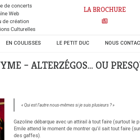
le de concerts
LA BROCHURE
îne Web
u de création
ions Culturelles
EN COULISSES
LE PETIT DUC
NOUS CONTA
YME – ALTERZÉGOS… OU PRESQU
« Qui est l’autre nous-mêmes si je suis plusieurs ? »
Gazoline débarque avec un attirail à tout faire (surtout le pi
Emile attend le moment de montrer qu’il sait tout faire (su
des gaffes).