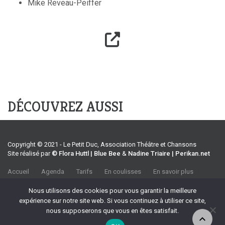
Mike Reveau-Peiffer
DÉCOUVREZ AUSSI
Copyright © 2021 - Le Petit Duc, Association Théâtre et Chansons
Site réalisé par
© Flora Huttl | Blue Bee
&
Nadine Triaire | Perikan.net
Accueil
Agenda
Tarifs
En coulisses
En savoir plus
CGV
Association Théâtre et Chansons
Nous utilisons des cookies pour vous garantir la meilleure
35 rue Emile Tavan, 13100 Aix-en-Provence
expérience sur notre site web. Si vous continuez à utiliser ce site,
Tel :
04 42 27 37 39
nous supposerons que vous en êtes satisfait.
Port :
06 70 32 90 69