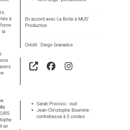
rs.
liée à
En accord avec La Boite à MUS'
 force
Production
 la
Crédit : Diego Granados
e
voix
ravers
re
es
Sarah Procissi : oud
 du
Jean-Christophe Bournine :
EURS
contrebasse à 5 cordes
stophe
it un