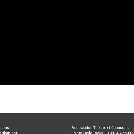
ansons
Association Théâtre et Chansons
erikan.net
35 rue Emile Tavan, 13100 Aix-en-Pr