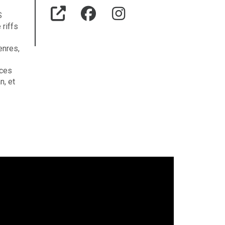
S
 riffs
enres,
nces
n, et