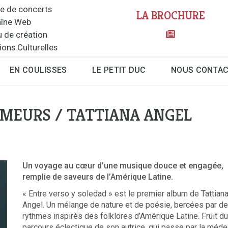
le de concerts
LA BROCHURE
îne Web
u de création
ions Culturelles
EN COULISSES
LE PETIT DUC
NOUS CONTA
AMEURS / TATTIANA ANGEL
Un voyage au cœur d’une musique douce et engagée,
remplie de saveurs de l’Amérique Latine.
« Entre verso y soledad » est le premier album de Tattian
Angel. Un mélange de nature et de poésie, bercées par d
rythmes inspirés des folklores d’Amérique Latine. Fruit du
parcours éclectique de son autrice, qui passe par la méde