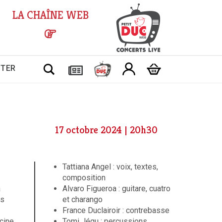
LA CHAÎNE WEB
Chercher
CTER
17 octobre 2024 | 20h30
Tattiana Angel : voix, textes,
composition
a
Alvaro Figueroa : guitare, cuatro
es
et charango
France Duclairoir : contrebasse
cine,
Tomi Jégu : percussions