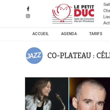
Sal
Cha
Lie
Act
ACCUEIL
AGENDA
TARIFS
CO-PLATEAU : CÉ