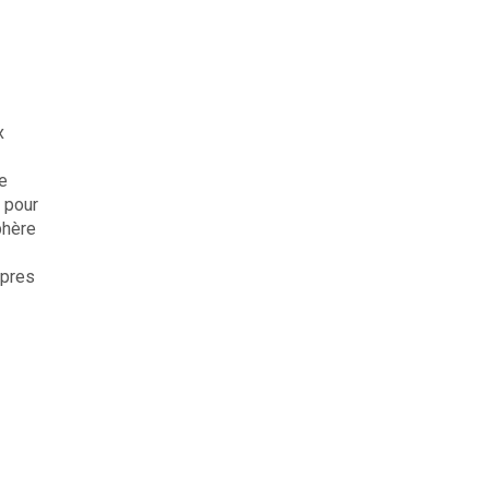
x
e
s pour
phère
opres