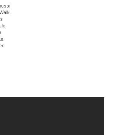
aussi
 Walk,
us
ule
e
te.
des