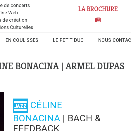
le de concerts
LA BROCHURE
îne Web
u de création
ions Culturelles
EN COULISSES
LE PETIT DUC
NOUS CONTA
LINE BONACINA | ARMEL DUPAS
CÉLINE
BONACINA
| BACH &
FEEDBACK