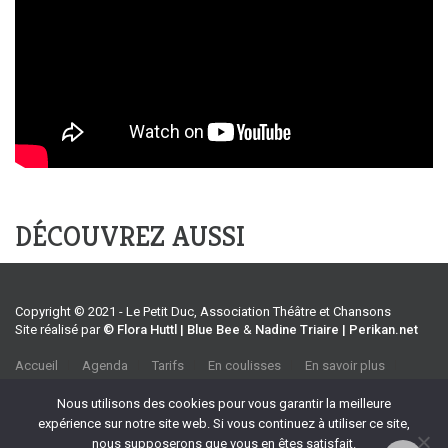
DÉCOUVREZ AUSSI
Copyright © 2021 - Le Petit Duc, Association Théâtre et Chansons
Site réalisé par
© Flora Huttl | Blue Bee
&
Nadine Triaire | Perikan.net
Accueil
Agenda
Tarifs
En coulisses
En savoir plus
CGV
Association Théâtre et Chansons
Nous utilisons des cookies pour vous garantir la meilleure
35 rue Emile Tavan, 13100 Aix-en-Provence
expérience sur notre site web. Si vous continuez à utiliser ce site,
Tel :
04 42 27 37 39
nous supposerons que vous en êtes satisfait.