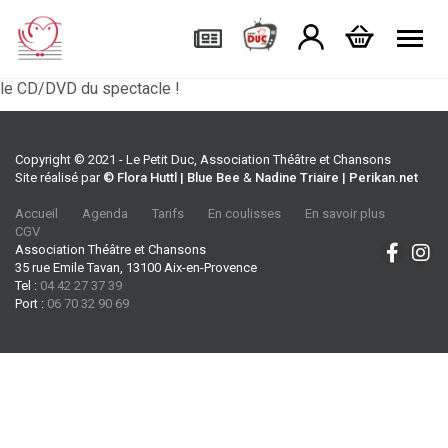
Tog
le CD/DVD du spectacle !
Copyright © 2021 - Le Petit Duc, Association Théâtre et Chansons
Site réalisé par
© Flora Huttl | Blue Bee
&
Nadine Triaire | Perikan.net
Accueil
Agenda
Tarifs
En coulisses
En savoir plus
CGV
Association Théâtre et Chansons
35 rue Emile Tavan, 13100 Aix-en-Provence
Tel :
04 42 27 37 39
Port :
06 70 32 90 69