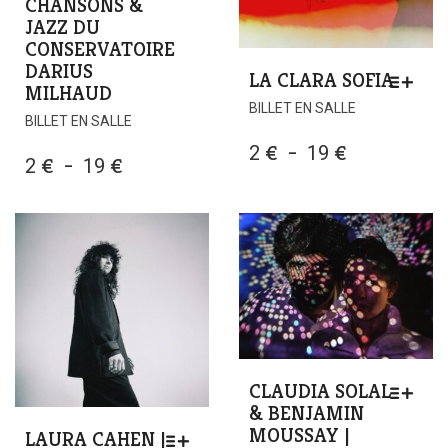
CHANSONS &
JAZZ DU
CONSERVATOIRE
DARIUS
LA CLARA SOFIA
MILHAUD
CE
BILLET EN SALLE
BILLET EN SALLE
PRODUIT
A
PLAGE
2
€
–
19
€
PLAGE
2
€
–
19
€
PLUSIEURS
DE
VARIATIONS
DE
PRIX :
LES
PRIX :
2 €
OPTIONS
2 €
PEUVENT
À
À
ÊTRE
19 €
CHOISIES
19 €
SUR
LA
PAGE
DU
CLAUDIA SOLAL
PRODUIT
& BENJAMIN
MOUSSAY |
LAURA CAHEN |