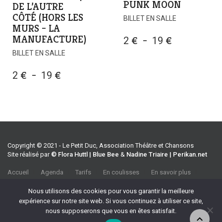
PUNK MOON
DE L’AUTRE
CÔTÉ (HORS LES
BILLET EN SALLE
MURS – LA
MANUFACTURE)
PLAGE
2
€
–
19
€
DE
BILLET EN SALLE
PRIX :
PLAGE
2
€
–
19
€
2 €
DE
À
PRIX :
19 €
2 €
À
19 €
Copyright © 2021 - Le Petit Duc, Association Théâtre et Chansons
Site réalisé par
© Flora Huttl | Blue Bee
&
Nadine Triaire | Perikan.net
Accueil
Agenda
Tarifs
En coulisses
En savoir plus
CGV
Association Théâtre et Chansons
Nous utilisons des cookies pour vous garantir la meilleure
35 rue Emile Tavan, 13100 Aix-en-Provence
expérience sur notre site web. Si vous continuez à utiliser ce site,
Tel :
04 42 27 37 39
nous supposerons que vous en êtes satisfait.
Port :
06 70 32 90 69