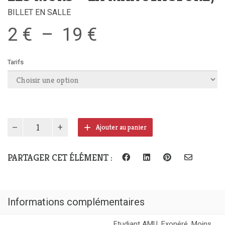
BILLET EN SALLE
Plage
2
€
–
19
€
de
Tarifs
prix :
2 €
à
19 €
quantité
Ajouter au panier
de
Marion
Rampal
PARTAGER CET ÉLÉMENT :
|
Oizel
(Hors
les
Informations complémentaires
murs
–
Etudiant AMU, Exonéré, Moins