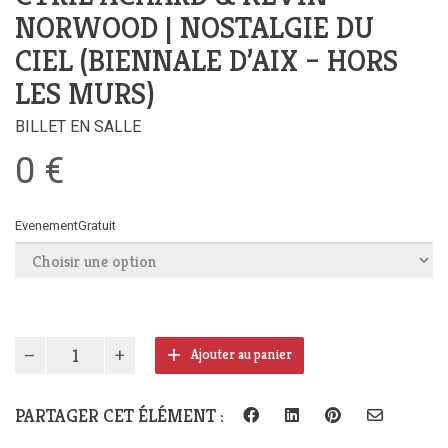
NORWOOD | NOSTALGIE DU
CIEL (BIENNALE D’AIX – HORS
LES MURS)
BILLET EN SALLE
0
€
EvenementGratuit
quantité
Ajouter au panier
de
Cyril
Achard
PARTAGER CET ÉLÉMENT :
&