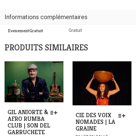
Kevin
Norwood
|
Informations complémentaires
Nostalgie
du
EvenementGratuit
Gratuit
ciel
(Biennale
PRODUITS SIMILAIRES
d’Aix
–
hors
les
murs)
GIL ANIORTE &
CIE DES VOIX
AFRO RUMBA
NOMADES | LA
CLUB | SON DEL
GRAINE
GARRUCHETE