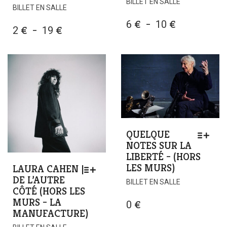
BILLET EN SALLE
BILLET EN SALLE
PLAGE
6
€
–
10
€
PLAGE
2
€
–
19
€
DE
DE
PRIX :
PRIX :
6 €
2 €
À
À
10 €
19 €
QUELQUE
NOTES SUR LA
LIBERTÉ – (HORS
LES MURS)
LAURA CAHEN |
DE L’AUTRE
BILLET EN SALLE
CÔTÉ (HORS LES
MURS – LA
0
€
MANUFACTURE)