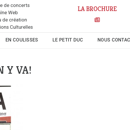
le de concerts
LA BROCHURE
îne Web
u de création
ions Culturelles
EN COULISSES
LE PETIT DUC
NOUS CONTA
N Y VA!