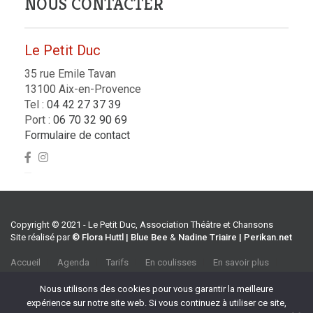
NOUS CONTACTER
Le Petit Duc
35 rue Emile Tavan
13100 Aix-en-Provence
Tel :
04 42 27 37 39
Port :
06 70 32 90 69
Formulaire de contact
Copyright © 2021 - Le Petit Duc, Association Théâtre et Chansons
Site réalisé par
© Flora Huttl | Blue Bee
&
Nadine Triaire | Perikan.net
Accueil
Agenda
Tarifs
En coulisses
En savoir plus
CGV
Association Théâtre et Chansons
Nous utilisons des cookies pour vous garantir la meilleure
35 rue Emile Tavan, 13100 Aix-en-Provence
expérience sur notre site web. Si vous continuez à utiliser ce site,
Tel :
04 42 27 37 39