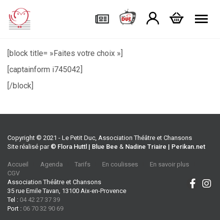
Tog
[block title= »Faites votre choix »]
[captainform i745042]
[/block]
Copyright © 2021 - Le Petit Duc, Association Théâtre et Chansons
Site réalisé par
© Flora Huttl | Blue Bee
&
Nadine Triaire | Perikan.net
Accueil
Agenda
Tarifs
En coulisses
En savoir plus
CGV
Association Théâtre et Chansons
35 rue Emile Tavan, 13100 Aix-en-Provence
Tel :
04 42 27 37 39
Port :
06 70 32 90 69