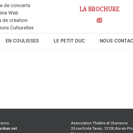
le de concerts
LA BROCHURE
îne Web
u de création
ions Culturelles
EN COULISSES
LE PETIT DUC
NOUS CONTA
ansons
Association Théâtre et Chansons
erikan.net
35 rue Emile Tavan, 13100 Aix-en-Pr