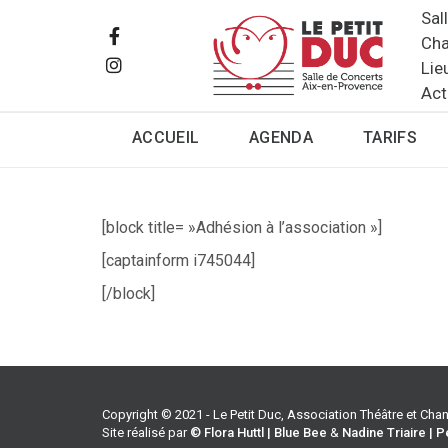
Sal
Cha
Lie
Act
ACCUEIL
AGENDA
TARIFS
[block title= »Adhésion à l’association »]
[captainform i745044]
[/block]
Copyright © 2021 - Le Petit Duc, Association Théâtre et Ch
Site réalisé par
© Flora Huttl | Blue Bee
&
Nadine Triaire | P