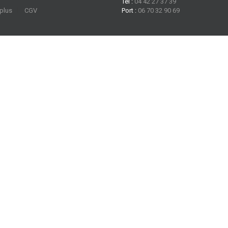
Tel :
04 42 27 37 39
 plus
CGV
Port :
06 70 32 90 69