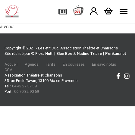
Tog
à venir…
Copyright © 2021 - Le Petit Duc, Association Théâtre et Chansons
Site réalisé par
© Flora Huttl | Blue Bee
&
Nadine Triaire | Perikan.net
Accueil
Agenda
Tarifs
En coulisses
En savoir plus
CGV
Association Théâtre et Chansons
35 rue Emile Tavan, 13100 Aix-en-Provence
Tel :
04 42 27 37 39
Port :
06 70 32 90 69