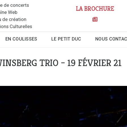
le de concerts
LA BROCHURE
îne Web
u de création
ions Culturelles
EN COULISSES
LE PETIT DUC
NOUS CONTA
INSBERG TRIO – 19 FÉVRIER 21
uc - salle de concerts
on
Vimeo
.