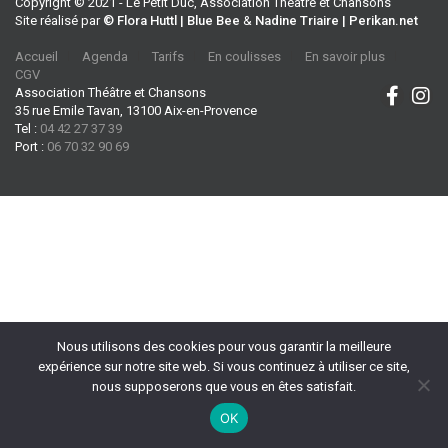
Copyright © 2021 - Le Petit Duc, Association Théâtre et Chansons
Site réalisé par
© Flora Huttl | Blue Bee
&
Nadine Triaire | Perikan.net
Accueil
Agenda
Tarifs
En coulisses
En savoir plus
CGV
Association Théâtre et Chansons
35 rue Emile Tavan, 13100 Aix-en-Provence
Tel :
04 42 27 37 39
Port :
06 70 32 90 69
Nous utilisons des cookies pour vous garantir la meilleure
expérience sur notre site web. Si vous continuez à utiliser ce site,
nous supposerons que vous en êtes satisfait.
OK