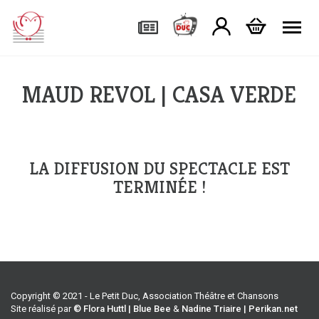
Tog
MAUD REVOL | CASA VERDE
LA DIFFUSION DU SPECTACLE EST
TERMINÉE !
Copyright © 2021 - Le Petit Duc, Association Théâtre et Chansons
Site réalisé par
© Flora Huttl | Blue Bee
&
Nadine Triaire | Perikan.net