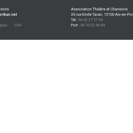
ansons
Association Théâtre et Chansons
erikan.net
35 rue Emile Tavan, 13100 Aix-en-Pr
Tel :
04 42 27 37 39
 plus
CGV
Port :
06 70 32 90 69