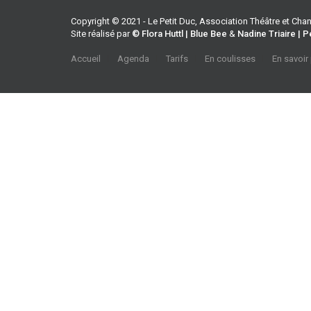
Copyright © 2021 - Le Petit Duc, Association Théâtre et Ch
Site réalisé par
© Flora Huttl | Blue Bee
&
Nadine Triaire | P
Accueil
Agenda
Tarifs
En coulisses
En savoir