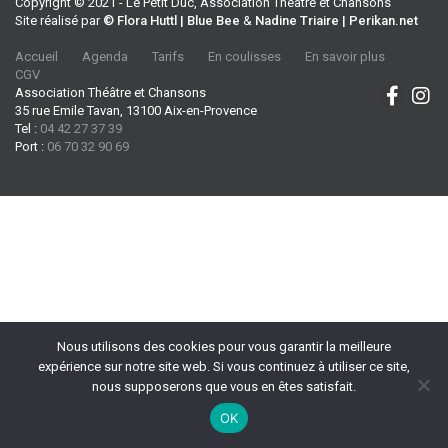
Copyright © 2021 - Le Petit Duc, Association Théâtre et Chansons
Site réalisé par
© Flora Huttl | Blue Bee
&
Nadine Triaire | Perikan.net
Accueil
Agenda
Tarifs
En coulisses
En savoir plus
CGV
Association Théâtre et Chansons
35 rue Emile Tavan, 13100 Aix-en-Provence
Tel :
04 42 27 37 39
Port :
06 70 32 90 69
Nous utilisons des cookies pour vous garantir la meilleure
expérience sur notre site web. Si vous continuez à utiliser ce site,
nous supposerons que vous en êtes satisfait.
OK