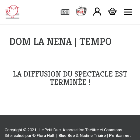
Tog
DOM LA NENA | TEMPO
LA DIFFUSION DU SPECTACLE EST
TERMINÉE !
Copyright © 2021 - Le Petit Duc, Association Théâtre et Chansons
Site réalisé par
© Flora Huttl | Blue Bee
&
Nadine Triaire | Perikan.net