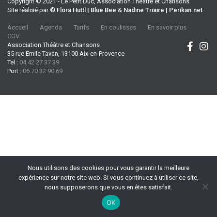
Copyright © 2021 - Le Petit Duc, Association Théâtre et Chansons
Site réalisé par
© Flora Huttl | Blue Bee
&
Nadine Triaire | Perikan.net
Accueil
Agenda
Tarifs
En coulisses
En savoir plus
CGV
Association Théâtre et Chansons
35 rue Emile Tavan, 13100 Aix-en-Provence
Tel :
04 42 27 37 39
Port :
06 70 32 90 69
Nous utilisons des cookies pour vous garantir la meilleure
expérience sur notre site web. Si vous continuez à utiliser ce site,
nous supposerons que vous en êtes satisfait.
OK