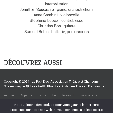
interprétation
Jonathan Soucasse
: piano, orchestrations
Anne Gambini : violoncelle
Stéphane Lopez : contrebasse
Christian Bon : guitare
Samuel Bobin : batterie, percussions
DÉCOUVREZ AUSSI
Copyright © 2021 - Le Petit Duc, Association Théâtre et Chansons
Site réalisé par
© Flora Huttl | Blue Bee
&
Nadine Triaire | Perikan.net
Accueil
Agenda
Tarifs
En coulisses
En savoir plus
CGV
Association Théâtre et Chansons
Nous utilisons des cookies pour vous garantir la meilleure
35 rue Emile Tavan, 13100 Aix-en-Provence
expérience sur notre site web. Si vous continuez à utiliser ce site,