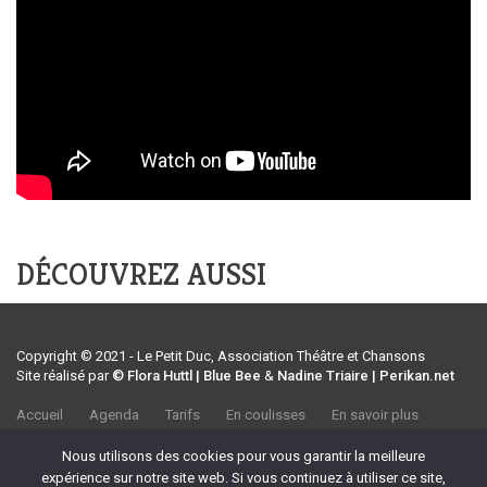
DÉCOUVREZ AUSSI
Copyright © 2021 - Le Petit Duc, Association Théâtre et Chansons
Site réalisé par
© Flora Huttl | Blue Bee
&
Nadine Triaire | Perikan.net
Accueil
Agenda
Tarifs
En coulisses
En savoir plus
CGV
Association Théâtre et Chansons
Nous utilisons des cookies pour vous garantir la meilleure
35 rue Emile Tavan, 13100 Aix-en-Provence
expérience sur notre site web. Si vous continuez à utiliser ce site,