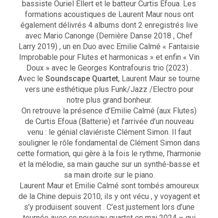
bassiste Ouriel Ellert et le batteur Curtis Efoua. Les
formations acoustiques de Laurent Maur nous ont
également délivrés 4 albums dont 2 enregistrés live
avec Mario Canonge (Dernière Danse 2018 , Chef
Larry 2019) , un en Duo avec Emilie Calmé « Fantaisie
Improbable pour Flutes et harmonicas » et enfin « Vin
Doux » avec le Georges Kontrafouris trio (2023) .
Avec le
Soundscape Quartet
, Laurent Maur se tourne
vers une esthétique plus Funk/Jazz /Electro pour
notre plus grand bonheur.
On retrouve la présence d’Emilie Calmé (aux Flutes)
de Curtis Efoua (Batterie) et l’arrivée d’un nouveau
venu : le génial claviériste Clément Simon. Il faut
souligner le rôle fondamental de Clément Simon dans
cette formation, qui gère à la fois le rythme, l’harmonie
et la mélodie, sa main gauche sur un synthé-basse et
sa main droite sur le piano.
Laurent Maur et Emilie Calmé sont tombés amoureux
de la Chine depuis 2010, ils y ont vécu , y voyagent et
s’y produisent souvent . C’est justement lors d’une
tournée avec ce nouveau quartet en mai 2024 – qui