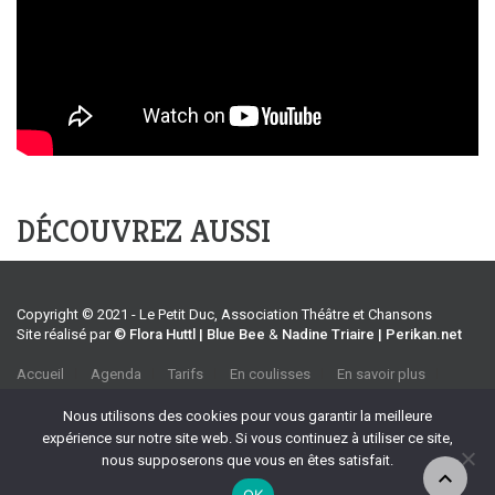
DÉCOUVREZ AUSSI
Copyright © 2021 - Le Petit Duc, Association Théâtre et Chansons
Site réalisé par
© Flora Huttl | Blue Bee
&
Nadine Triaire | Perikan.net
Accueil
Agenda
Tarifs
En coulisses
En savoir plus
CGV
Association Théâtre et Chansons
Nous utilisons des cookies pour vous garantir la meilleure
35 rue Emile Tavan, 13100 Aix-en-Provence
expérience sur notre site web. Si vous continuez à utiliser ce site,
Tel :
04 42 27 37 39
nous supposerons que vous en êtes satisfait.
Port :
06 70 32 90 69
OK