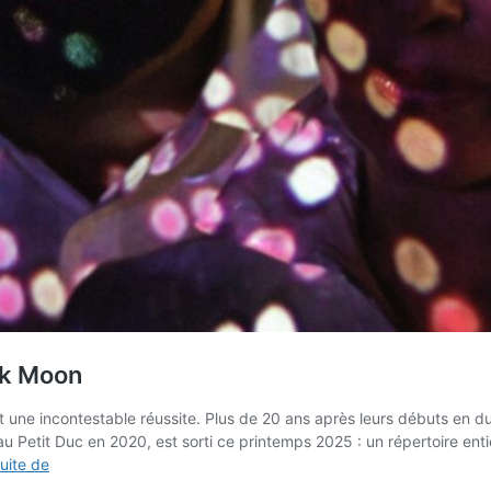
nk Moon
 une incontestable réussite. Plus de 20 ans après leurs débuts en d
etit Duc en 2020, est sorti ce printemps 2025 : un répertoire entièr
Claudia
suite de
Solal