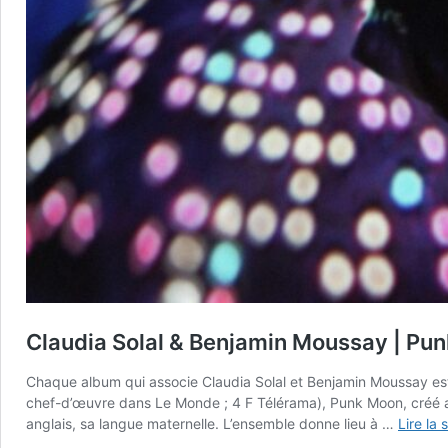
Claudia Solal & Benjamin Moussay | Pu
Chaque album qui associe Claudia Solal et Benjamin Moussay est
chef-d’œuvre dans Le Monde ; 4 F Télérama), Punk Moon, créé au P
anglais, sa langue maternelle. L’ensemble donne lieu à …
Lire la 