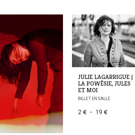
JULIE LAGARRIGUE |
LA POWÊSIE, JULES
ET MOI
CE
BILLET EN SALLE
PRODUIT
A
PLAGE
2
€
–
19
€
PLUSIEURS
DE
VARIATION
PRIX :
LES