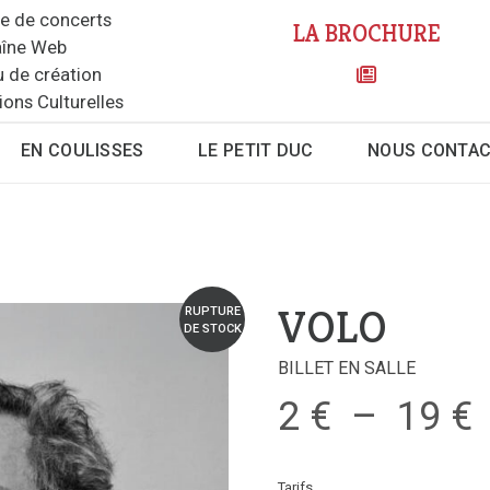
le de concerts
LA BROCHURE
îne Web
u de création
ions Culturelles
EN COULISSES
LE PETIT DUC
NOUS CONTA
VOLO
RUPTURE
DE STOCK
BILLET EN SALLE
2
€
–
19
€
Tarifs