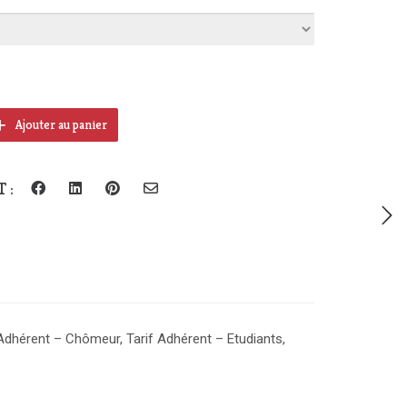
rix :
 €
à
19 €
Ajouter au panier
 :
 Adhérent – Chômeur, Tarif Adhérent – Etudiants,