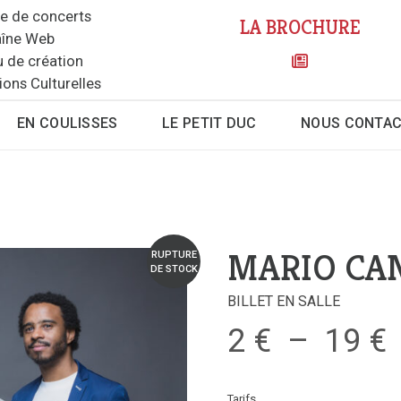
le de concerts
LA BROCHURE
îne Web
u de création
ions Culturelles
EN COULISSES
LE PETIT DUC
NOUS CONTA
MARIO CA
RUPTURE
DE STOCK
BILLET EN SALLE
2
€
–
19
€
Tarifs