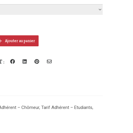
rix :
 €
à
19 €
Ajouter au panier
 :
 Adhérent – Chômeur, Tarif Adhérent – Etudiants,