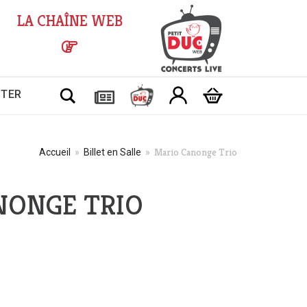
LA CHAÎNE WEB
Chercher
CTER
Mario Canonge Trio
Accueil
»
Billet en Salle
»
NONGE TRIO
Plage
de