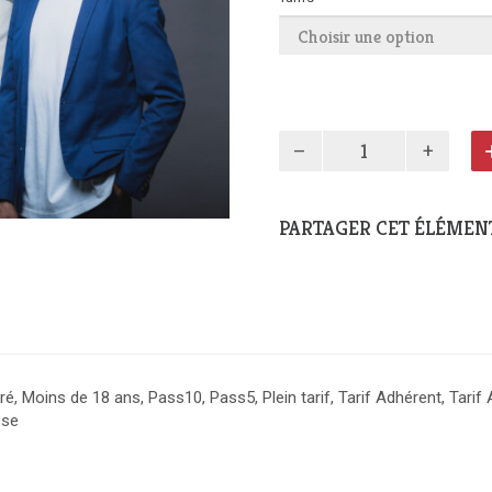
p
2
quantité
de
Mario
Canonge
PARTAGER CET ÉLÉMENT
Trio
é, Moins de 18 ans, Pass10, Pass5, Plein tarif, Tarif Adhérent, Tarif
sse