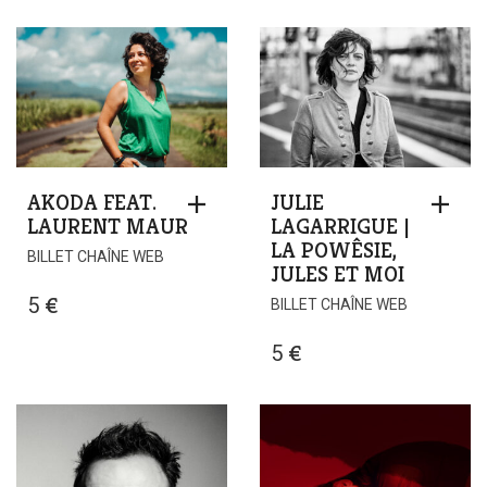
côté
(Hors
les
murs
–
La
Manufacture)
AKODA FEAT.
JULIE
LAURENT MAUR
LAGARRIGUE |
LA POWÊSIE,
BILLET CHAÎNE WEB
JULES ET MOI
5
€
BILLET CHAÎNE WEB
5
€