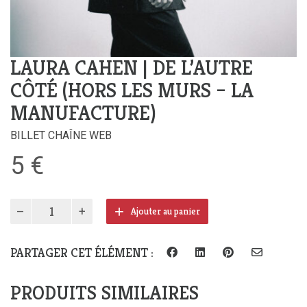
LAURA CAHEN | DE L’AUTRE
CÔTÉ (HORS LES MURS – LA
MANUFACTURE)
BILLET CHAÎNE WEB
5
€
quantité
Ajouter au panier
de
Laura
Cahen
PARTAGER CET ÉLÉMENT :
|
De
PRODUITS SIMILAIRES
l’autre