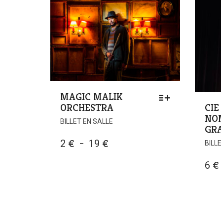
MAGIC MALIK
ORCHESTRA
CIE
NOM
BILLET EN SALLE
GR
PLAGE
2
€
–
19
€
BILL
DE
6
€
PRIX :
2 €
À
19 €