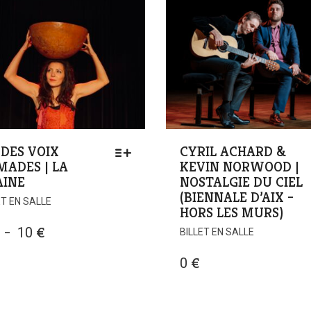
 DES VOIX
CYRIL ACHARD &
ADES | LA
KEVIN NORWOOD |
AINE
NOSTALGIE DU CIEL
(BIENNALE D’AIX –
ET EN SALLE
HORS LES MURS)
PLAGE
–
10
€
BILLET EN SALLE
DE
0
€
PRIX :
6 €
À