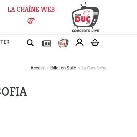
LA CHAÎNE WEB
Chercher
CTER
La Clara Sofia
Accueil
»
Billet en Salle
»
SOFIA
Plage
de