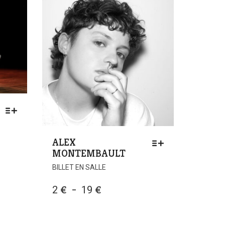
ALEX
MONTEMBAULT
CE
BILLET EN SALLE
PRODUIT
A
PLAGE
2
€
–
19
€
PLUSIEURS
DE
VARIATIONS.
PRIX :
LES