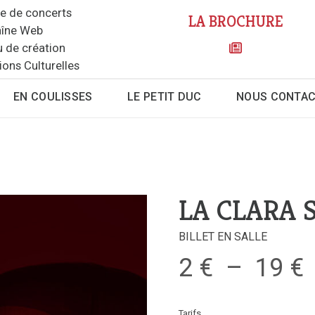
le de concerts
LA BROCHURE
îne Web
u de création
ions Culturelles
EN COULISSES
LE PETIT DUC
NOUS CONTA
LA CLARA 
BILLET EN SALLE
2
€
–
19
€
Tarifs