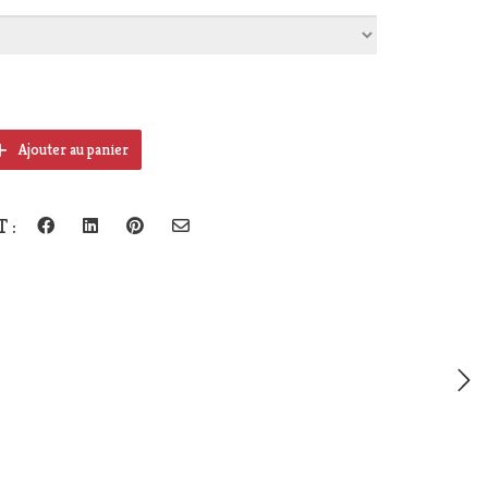
rix :
 €
à
19 €
Ajouter au panier
 :