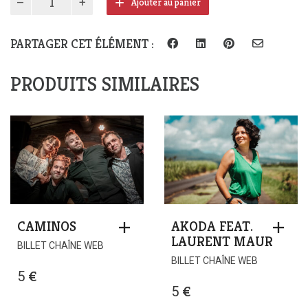
Ajouter au panier
de
La
Clara
PARTAGER CET ÉLÉMENT :
Sofia
PRODUITS SIMILAIRES
CAMINOS
AKODA FEAT.
LAURENT MAUR
BILLET CHAÎNE WEB
BILLET CHAÎNE WEB
5
€
5
€