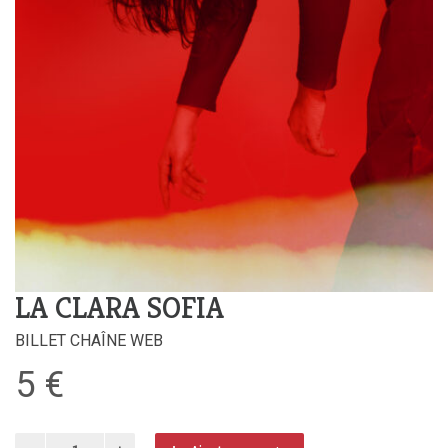
LA CLARA SOFIA
BILLET CHAÎNE WEB
5
€
quantité