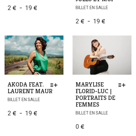
CE
PLAGE
2
€
–
19
€
BILLET EN SALLE
PRODUIT
DE
A
PLAGE
2
€
–
19
€
PRIX :
PLUSIEURS
DE
2 €
VARIATIONS
PRIX :
LES
À
2 €
OPTIONS
19 €
PEUVENT
À
ÊTRE
19 €
CHOISIES
SUR
LA
AKODA FEAT.
MARYLISE
PAGE
LAURENT MAUR
FLORID-LUC |
DU
PORTRAITS DE
PRODUIT
BILLET EN SALLE
FEMMES
PLAGE
2
€
–
19
€
BILLET EN SALLE
DE
0
€
PRIX :