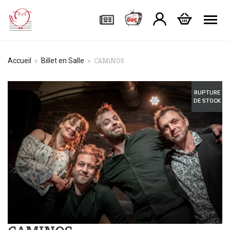
Tog
CAMiNOS
Accueil
»
Billet en Salle
»
RUPTURE
DE STOCK