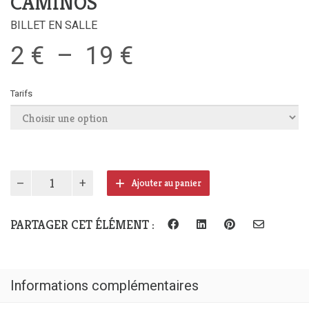
CAMINOS
BILLET EN SALLE
Plage
2
€
–
19
€
de
Tarifs
prix :
2 €
à
19 €
quantité
Ajouter au panier
de
CAMiNOS
PARTAGER CET ÉLÉMENT :
Informations complémentaires