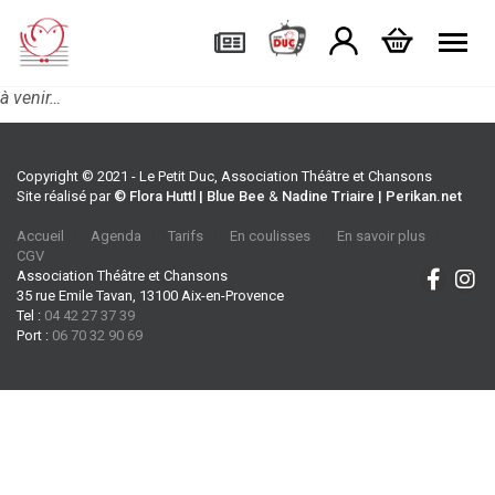
Tog
à venir…
Copyright © 2021 - Le Petit Duc, Association Théâtre et Chansons
Site réalisé par
© Flora Huttl | Blue Bee
&
Nadine Triaire | Perikan.net
Accueil
Agenda
Tarifs
En coulisses
En savoir plus
CGV
Association Théâtre et Chansons
35 rue Emile Tavan, 13100 Aix-en-Provence
Tel :
04 42 27 37 39
Port :
06 70 32 90 69