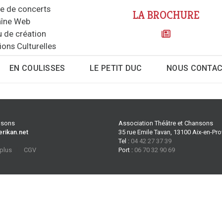
le de concerts
LA BROCHURE
îne Web
u de création
ions Culturelles
EN COULISSES
LE PETIT DUC
NOUS CONTA
ansons
Association Théâtre et Chansons
erikan.net
35 rue Emile Tavan, 13100 Aix-en-Pr
Tel :
04 42 27 37 39
 plus
CGV
Port :
06 70 32 90 69