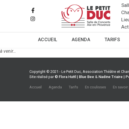
Sal
Cha
Lie
Act
ACCUEIL
AGENDA
TARIFS
à venir…
Copyright © 2021 - Le Petit Duc, Association Théâtre et Ch
Site réalisé par
© Flora Huttl | Blue Bee
&
Nadine Triaire | P
Accueil
Agenda
Tarifs
En coulisses
En savoir